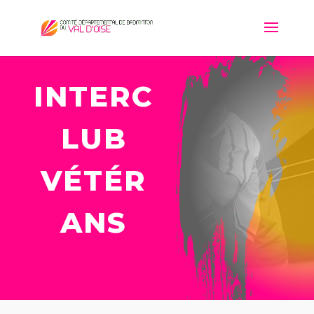
INTERC
LUB
VÉTÉR
ANS