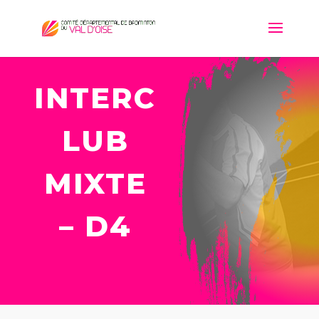
INTERC
LUB
MIXTE
– D4